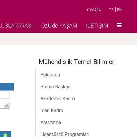
myOzU
TR
EN
LUSLARARASI
ÖzÜ'de YAŞAM
İLETİŞİM
Mühendislik Temel Bilimleri
Hakkında
Bölüm Başkanı
Akademik Kadro
İdari Kadro
Araştırma
Lisansüstü Programları