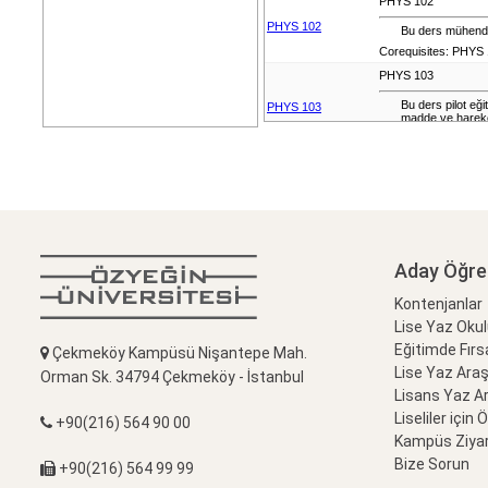
Aday Öğre
Kontenjanlar
Lise Yaz Oku
Eğitimde Fırs
Çekmeköy Kampüsü Nişantepe Mah.
Lise Yaz Ara
Orman Sk. 34794 Çekmeköy - İstanbul
Lisans Yaz A
Liseliler için 
+90(216) 564 90 00
Kampüs Ziyar
Bize Sorun
+90(216) 564 99 99