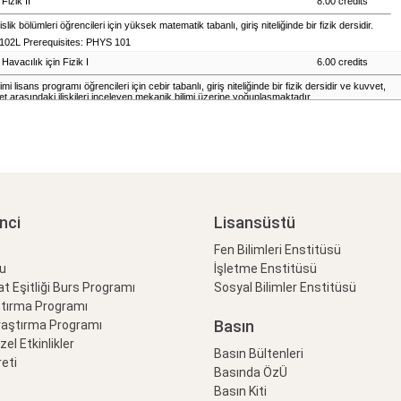
nci
Lisansüstü
Fen Bilimleri Enstitüsü
lu
İşletme Enstitüsü
at Eşitliği Burs Programı
Sosyal Bilimler Enstitüsü
ştırma Programı
Basın
raştırma Programı
Özel Etkinlikler
Basın Bültenleri
eti
Basında ÖzÜ
Basın Kiti